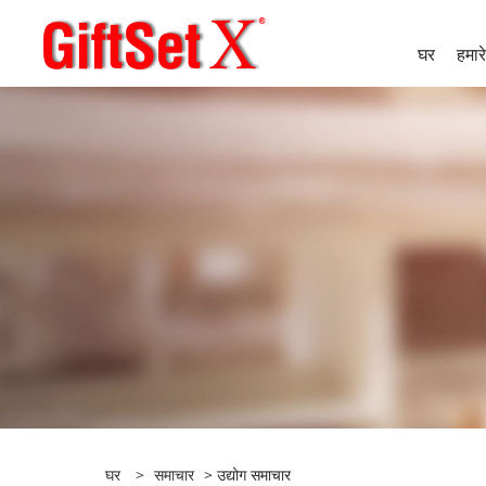
घर
हमारे 
घर
>
समाचार
> उद्योग समाचार