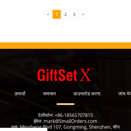
<
1
2
3
>
उत्पादों
समाचार
डाउनलोड करना
जांच भेजे
टेलीफोन:
+86-18565707815
ईमेल:
mark@SmallOrders.com
पता:
Minsheng Blvd 107, Gongming, Shenzhen, चीन